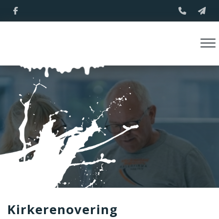
Gå
til
hovedindhold
Kirkerenovering