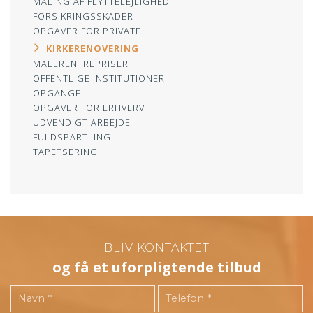
MALING AF FLYTTELEJLIGHED
Primær
FORSIKRINGSSKADER
navigation
OPGAVER FOR PRIVATE
KIRKERENOVERING
MALERENTREPRISER
OFFENTLIGE INSTITUTIONER
OPGANGE
OPGAVER FOR ERHVERV
UDVENDIGT ARBEJDE
FULDSPARTLING
TAPETSERING
BLIV KONTAKTET
og få et uforpligtende tilbud