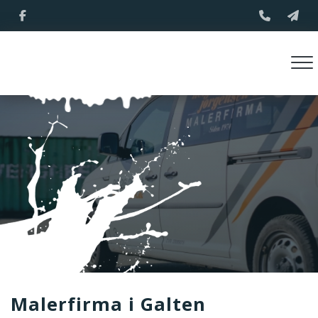
Gå
til
hovedindhold
Malerfirma i Galten